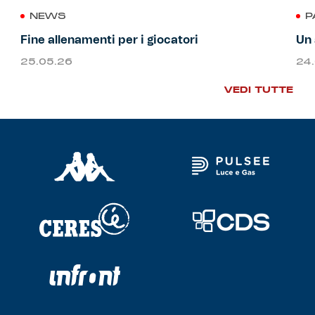
NEWS
P
Fine allenamenti per i giocatori
Un 
25.05.26
24
VEDI TUTTE