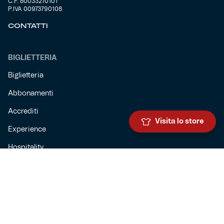
C.F. 80033270101
P.IVA 00973790108
CONTATTI
BIGLIETTERIA
Biglietteria
Abbonamenti
Accrediti
Visita lo store
Experience
Hospitality
SQUADRE
Prima squadra maschile
Prima squadra femminile