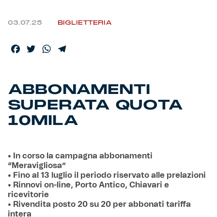
Helan x Genoa
03.07.25
BIGLIETTERIA
Isolani x Genoa
Facebook
Twitter
WhatsApp
Telegram
Gift Card Online Store
ABBONAMENTI
Fortissimo batte il mio cuor
SUPERATA QUOTA
10MILA
• In corso la campagna abbonamenti
“Meravigliosa”
• Fino al 13 luglio il periodo riservato alle prelazioni
• Rinnovi on-line, Porto Antico, Chiavari e
ricevitorie
• Rivendita posto 20 su 20 per abbonati tariffa
intera