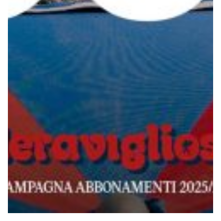
Robe di Kappa x Genoa
Vintage Collection
Red&Blue Voices
Kids
Accessori
Party
Outlet
Caffè Boasi x Genoa