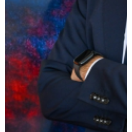
Robe di Kappa x Genoa
Vintage Collection
Red&Blue Voices
Kids
Accessori
Party
Outlet
Caffè Boasi x Genoa