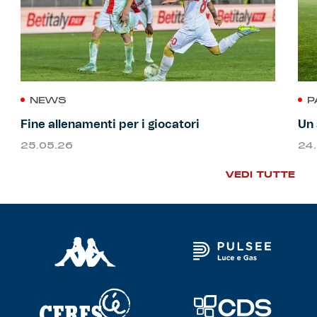
NEWS
P
Fine allenamenti per i giocatori
Un 
25.05.26
24
VEDI TUTTE