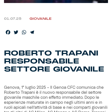
Helan x Genoa
01.07.25
GIOVANILE
Isolani x Genoa
Facebook
Twitter
WhatsApp
Telegram
Gift Card Online Store
ROBERTO TRAPANI
Fortissimo batte il mio cuor
RESPONSABILE
SETTORE GIOVANILE
Genova, 1° luglio 2025 – Il Genoa CFC comunica che
Roberto Trapani è il nuovo responsabile del settore
giovanile maschile con effetto immediato. Dopo le
esperienze maturate in campo negli ultimi anni e in
ruoli apicali nell’attività di base e nei comparti giovanili