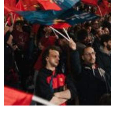
Robe di Kappa x Genoa
Vintage Collection
Red&Blue Voices
Kids
Accessori
Party
Outlet
Caffè Boasi x Genoa