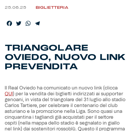
25.06.25
BIGLIETTERIA
Helan x Genoa
Facebook
Twitter
WhatsApp
Telegram
Isolani x Genoa
Gift Card Online Store
TRIANGOLARE
OVIEDO, NUOVO LINK
Fortissimo batte il mio cuor
PREVENDITA
Il Real Oviedo ha comunicato un nuovo link (clicca
QUI
) per la vendita dei biglietti indirizzati ai supporter
genoani, in vista del triangolare del 31 luglio allo stadio
Carlos Tartiere, per celebrare il centenario del club
asturiano e la promozione nella Liga. Sono quasi una
cinquantina i tagliandi già acquistati per il settore
ospiti (nella mappa dello stadio è segnalato in giallo
nel link) dai sostenitori rossoblù. Questo il programma