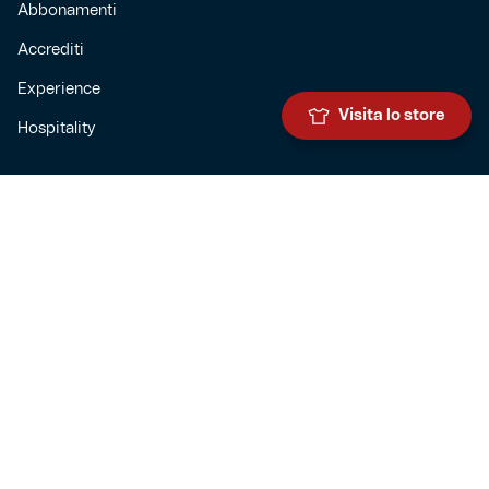
Abbonamenti
Accrediti
Experience
Visita lo store
Hospitality
SQUADRE
Prima squadra maschile
Prima squadra femminile
Settore giovanile
Genoa for special
Genoa Academy
Summer Camp