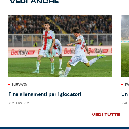
VEDI ANCHE
NEWS
P
Fine allenamenti per i giocatori
Un 
25.05.26
24
VEDI TUTTE