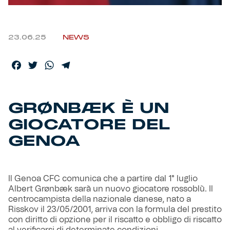
Helan x Genoa
23.06.25
NEWS
Isolani x Genoa
Facebook
Twitter
WhatsApp
Telegram
Gift Card Online Store
GRØNBÆK È UN
Fortissimo batte il mio cuor
GIOCATORE DEL
GENOA
Il Genoa CFC comunica che a partire dal 1° luglio
Albert Grønbæk sarà un nuovo giocatore rossoblù. Il
centrocampista della nazionale danese, nato a
Risskov il 23/05/2001, arriva con la formula del prestito
con diritto di opzione per il riscatto e obbligo di riscatto