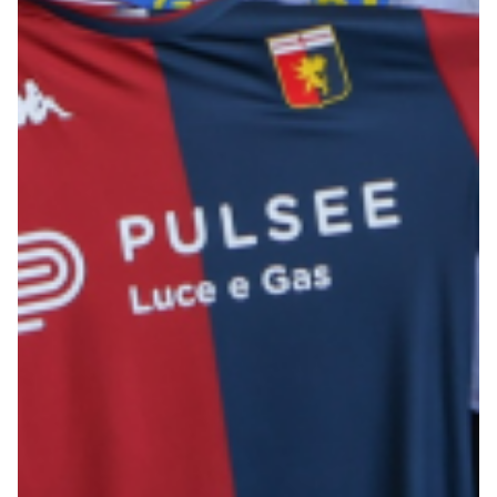
Robe di Kappa x Genoa
Vintage Collection
Red&Blue Voices
Kids
Accessori
Party
Outlet
Caffè Boasi x Genoa