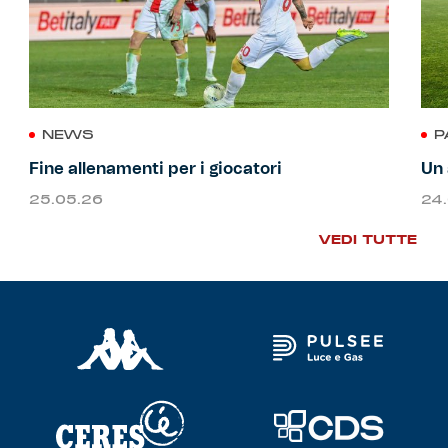
NEWS
P
Fine allenamenti per i giocatori
Un 
25.05.26
24
VEDI TUTTE