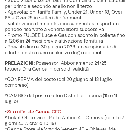
• Suddivisione settori Distinti Centrali e Distinti Laterali
per primo e secondo anello non il terzo
• Agevolazioni tariffe Family, Under 21, Under 18, Over
65 e Over 75 in settori di riferimento
• Valutazioni a fine prelazioni su eventuale apertura
periodo riservato a vendita libera successiva
• Promo PULSEE Luce e Gas con sconto in bolletta fino
a 120€ in 24 mesi previa attivazione fornitura
• Previsto fino al 30 giugno 2026 un campionario di
offerte ideate a uso esclusivo degli abbonati
PRELAZIONI
: Possessori Abbonamento 24/25
tessera Dna Genoa in corso di validità
*CONFERMA del posto (dal 20 giugno al 13 luglio
compreso)
*CAMBIO del posto settori Distinti e Tribuna (15 e 16
luglio)
*
Sito ufficiale Genoa CFC
*Ticket Office via al Porto Antico 4 – Genova (aperto 7
giorni su 7: orario 10-19)
*Genoa Store via Vittorio Veneto 48 – Chiavari (da