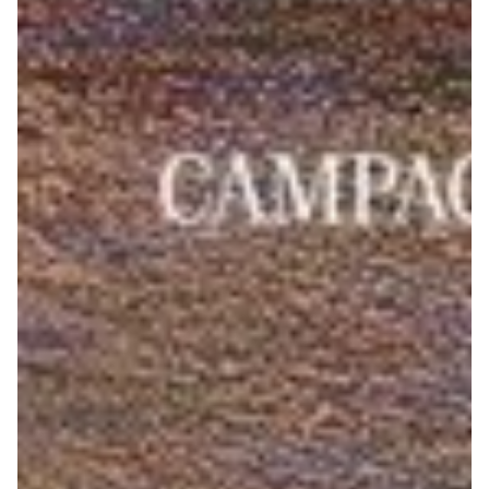
Helan x Genoa
Isolani x Genoa
Gift Card Online Store
Fortissimo batte il mio cuor