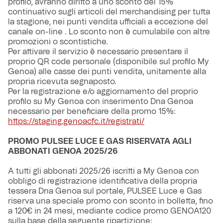
profilo, avranno diritto a uno sconto del 15%
continuativo sugli articoli del merchandising per tutta
la stagione, nei punti vendita ufficiali a eccezione del
canale on-line . Lo sconto non è cumulabile con altre
promozioni o scontistiche.
Per attivare il servizio è necessario presentare il
proprio QR code personale (disponibile sul profilo My
Genoa) alle casse dei punti vendita, unitamente alla
propria ricevuta segnaposto.
Per la registrazione e/o aggiornamento del proprio
profilo su My Genoa con inserimento Dna Genoa
necessario per beneficiare della promo 15%:
https://staging.genoacfc.it/registrati/
PROMO PULSEE LUCE E GAS RISERVATA AGLI
ABBONATI GENOA 2025/26
A tutti gli abbonati 2025/26 iscritti a My Genoa con
obbligo di registrazione identificativa della propria
tessera Dna Genoa sul portale, PULSEE Luce e Gas
riserva una speciale promo con sconto in bolletta, fino
a 120€ in 24 mesi, mediante codice promo GENOA120
sulla base della seguente ripartizione: