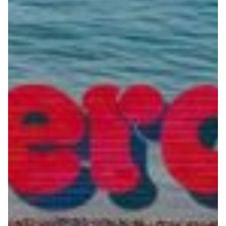
Robe di Kappa x Genoa
Vintage Collection
Red&Blue Voices
Kids
Accessori
Party
Outlet
Caffè Boasi x Genoa