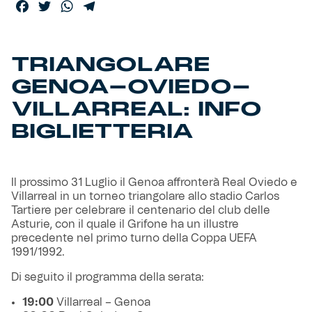
Facebook
Twitter
WhatsApp
Telegram
Helan x Genoa
TRIANGOLARE
Isolani x Genoa
GENOA-OVIEDO-
VILLARREAL: INFO
Gift Card Online Store
BIGLIETTERIA
Fortissimo batte il mio cuor
Il prossimo 31 Luglio il Genoa affronterà Real Oviedo e
Villarreal in un torneo triangolare allo stadio Carlos
Tartiere per celebrare il centenario del club delle
Asturie, con il quale il Grifone ha un illustre
precedente nel primo turno della Coppa UEFA
1991/1992.
Di seguito il programma della serata:
19:00
Villarreal – Genoa