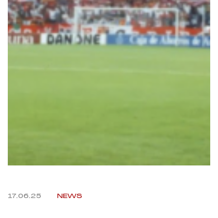
Robe di Kappa x Genoa
Vintage Collection
Red&Blue Voices
Kids
Accessori
Party
Outlet
17.06.25
NEWS
Caffè Boasi x Genoa