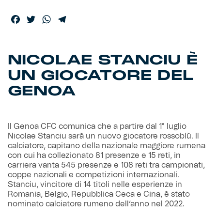
Facebook
Twitter
WhatsApp
Telegram
Helan x Genoa
Isolani x Genoa
NICOLAE STANCIU È
UN GIOCATORE DEL
Gift Card Online Store
GENOA
Fortissimo batte il mio cuor
Il Genoa CFC comunica che a partire dal 1° luglio
Nicolae Stanciu sarà un nuovo giocatore rossoblù. Il
calciatore, capitano della nazionale maggiore rumena
con cui ha collezionato 81 presenze e 15 reti, in
carriera vanta 545 presenze e 108 reti tra campionati,
coppe nazionali e competizioni internazionali.
Stanciu, vincitore di 14 titoli nelle esperienze in
Romania, Belgio, Repubblica Ceca e Cina, è stato
nominato calciatore rumeno dell’anno nel 2022.