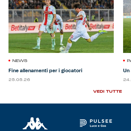
NEWS
P
Fine allenamenti per i giocatori
Un 
25.05.26
24
VEDI TUTTE