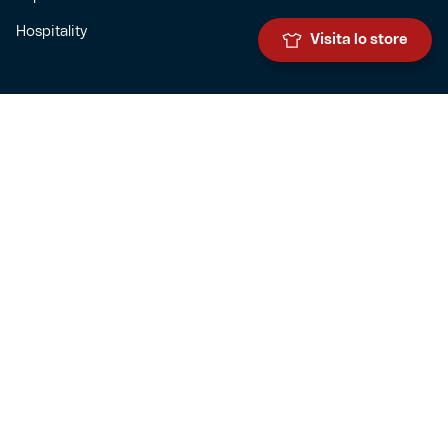
Hospitality
Visita lo store
SQUADRE
Prima squadra maschile
Prima squadra femminile
Settore giovanile
Genoa for special
Genoa Academy
Summer Camp
CLUB
Governance