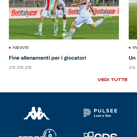
NEWS
P
Fine allenamenti per i giocatori
Un 
25.05.26
24
VEDI TUTTE