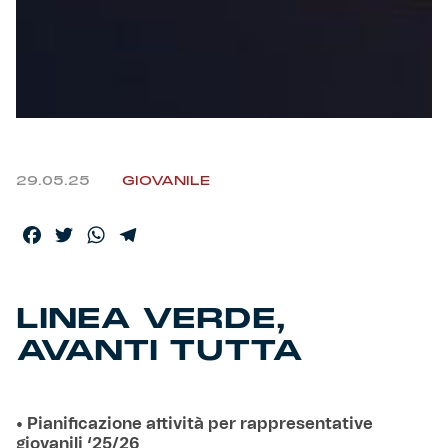
Helan x Genoa
Isolani x Genoa
Gift Card Online Store
29.05.25
GIOVANILE
Fortissimo batte il mio cuor
Facebook
Twitter
WhatsApp
Telegram
LINEA VERDE,
AVANTI TUTTA
• Pianificazione attività per rappresentative
giovanili ‘25/26