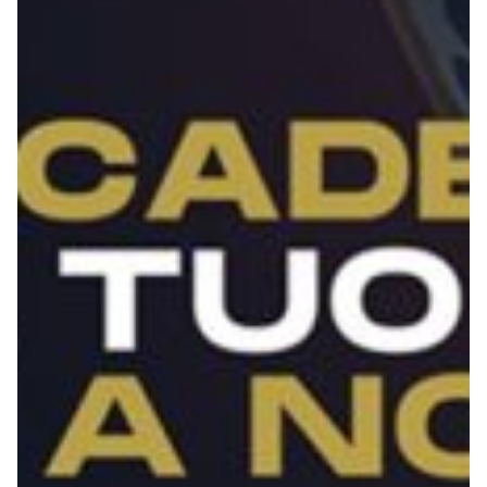
Robe di Kappa x Genoa
Vintage Collection
Red&Blue Voices
Kids
Accessori
Party
Outlet
Caffè Boasi x Genoa