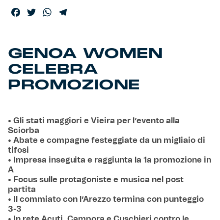
Facebook
Twitter
WhatsApp
Telegram
GENOA WOMEN
CELEBRA
PROMOZIONE
• Gli stati maggiori e Vieira per l’evento alla
Sciorba
• Abate e compagne festeggiate da un migliaio di
tifosi
• Impresa inseguita e raggiunta la 1a promozione in
A
• Focus sulle protagoniste e musica nel post
partita
• Il commiato con l’Arezzo termina con punteggio
3-3
• In rete Acuti, Campora e Cuschieri contro le