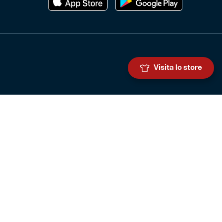
Visita lo store
Genoa Cricket and Football Club S.p.A.
Via Ronchi 67, 16155 Genova Pegli
Iscritto al Registro Stampa del Tribunale di Genova n. 3054 in data
7 maggio 2025
C.F. 80033270101
P.IVA 00973790108
CONTATTI
BIGLIETTERIA
Biglietteria