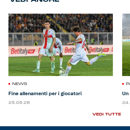
NEWS
P
Fine allenamenti per i giocatori
Un 
25.05.26
24
VEDI TUTTE