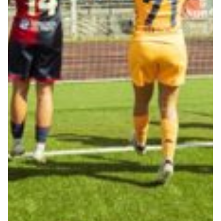
Robe di Kappa x Genoa
Vintage Collection
Red&Blue Voices
Kids
Accessori
Party
Outlet
Caffè Boasi x Genoa