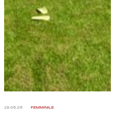
Helan x Genoa
Isolani x Genoa
Gift Card Online Store
Fortissimo batte il mio cuor
19.05.25
FEMMINILE