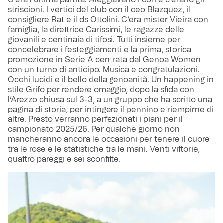
C’era l’ultima partita. Aleggiavano i cori e c’erano gli
striscioni. I vertici del club con il ceo Blazquez, il
consigliere Rat e il ds Ottolini. C’era mister Vieira con
famiglia, la direttrice Carissimi, le ragazze delle
giovanili e centinaia di tifosi. Tutti insieme per
concelebrare i festeggiamenti e la prima, storica
promozione in Serie A centrata dal Genoa Women
con un turno di anticipo. Musica e congratulazioni.
Occhi lucidi e il bello della genoanità. Un happening in
stile Grifo per rendere omaggio, dopo la sfida con
l’Arezzo chiusa sul 3-3, a un gruppo che ha scritto una
pagina di storia, per intingere il pennino e riempirne di
altre. Presto verranno perfezionati i piani per il
campionato 2025/26. Per qualche giorno non
mancheranno ancora le occasioni per tenere il cuore
tra le rose e le statistiche tra le mani. Venti vittorie,
quattro pareggi e sei sconfitte.