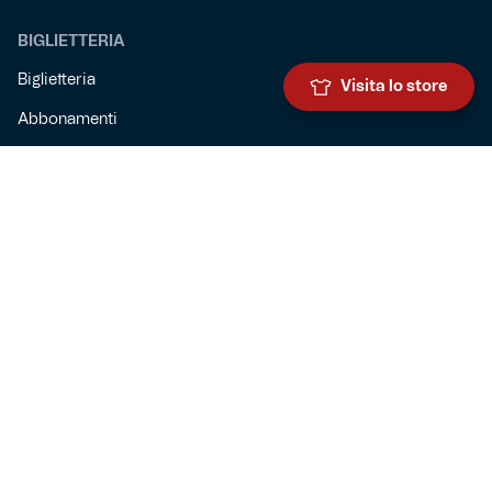
BIGLIETTERIA
Biglietteria
Visita lo store
Abbonamenti
Accrediti
Experience
Hospitality
SQUADRE
Prima squadra maschile
Prima squadra femminile
Settore giovanile
Genoa for special