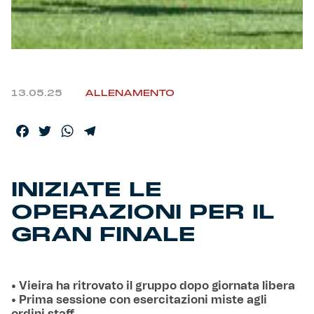
Helan x Genoa
Isolani x Genoa
13.05.25
ALLENAMENTO
Gift Card Online Store
Facebook
Twitter
WhatsApp
Telegram
Fortissimo batte il mio cuor
INIZIATE LE
OPERAZIONI PER IL
GRAN FINALE
• Vieira ha ritrovato il gruppo dopo giornata libera
• Prima sessione con esercitazioni miste agli
ordini staff