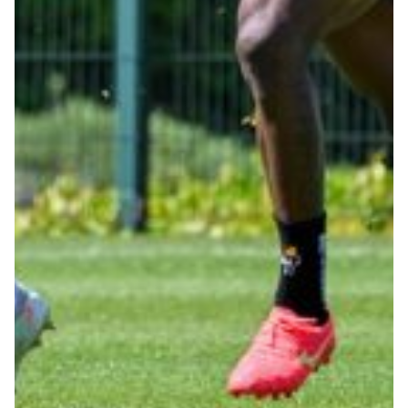
Robe di Kappa x Genoa
Vintage Collection
Red&Blue Voices
Kids
Accessori
Party
Outlet
Caffè Boasi x Genoa