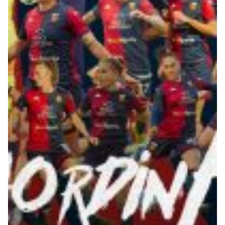
Robe di Kappa x Genoa
Vintage Collection
Red&Blue Voices
Kids
Accessori
Party
Outlet
Caffè Boasi x Genoa