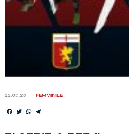
Helan x Genoa
Isolani x Genoa
Gift Card Online Store
Fortissimo batte il mio cuor
11.05.25
FEMMINILE
Facebook
Twitter
WhatsApp
Telegram