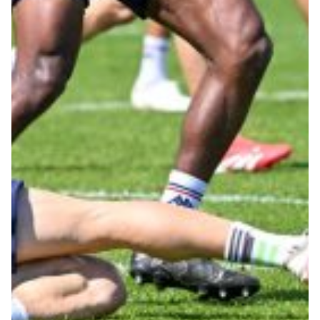
Robe di Kappa x Genoa
Vintage Collection
Red&Blue Voices
Kids
Accessori
Party
Outlet
Caffè Boasi x Genoa