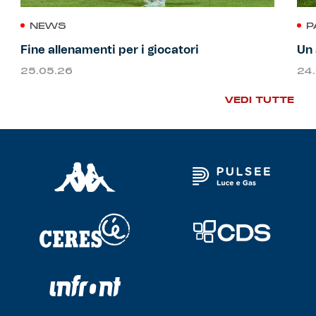
NEWS
P
Fine allenamenti per i giocatori
Un 
25.05.26
24
VEDI TUTTE