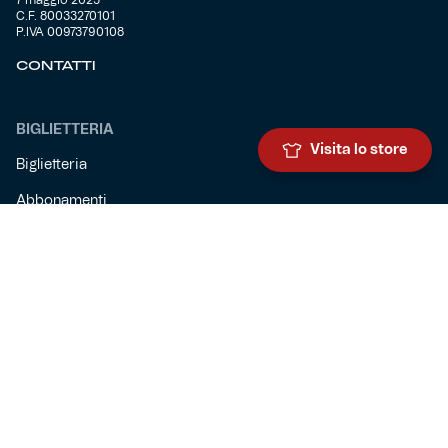
C.F. 80033270101
P.IVA 00973790108
CONTATTI
BIGLIETTERIA
Visita lo store
Biglietteria
Abbonamenti
Accrediti
Experience
Hospitality
SQUADRE
Prima squadra maschile