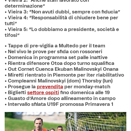
• Vieira 2: “Anche staff lavorato con
determinazione”
• Vieira 3: “Non avuti dubbi, sempre con fiducia”
• Vieira 4: “Responsabilità di chiudere bene per
tutti”
• Vieira 5: “Lo dobbiamo a presidente, società e
tifosi”
• Tappe di pre-vigilia a Multedo per il team
• Nel vivo le prove per sfida con rossoneri
• Domenica in programma set palle inattive
• Rientra difensore Otoa dopo turno squalifica
• Out Cornet Cuenca Ekuban Malinovskyi Onana
• Miretti rientrato in Piemonte per iter riabilitativo
• Compleanni Malinovskyi (dom) Thorsby (lun)
• Prosegue la
prevendita
per monday-match
• Biglietti
settore ospiti
fino domenica alle 19
• Guasto d’Amore dopo allineamento in campo
• Intervallo sfilata U19F promossa Primavera 1