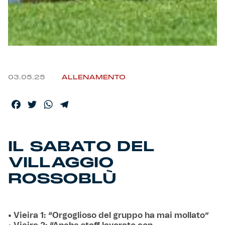
Helan x Genoa
Isolani x Genoa
Gift Card Online Store
03.05.25
ALLENAMENTO
Fortissimo batte il mio cuor
Facebook
Twitter
WhatsApp
Telegram
IL SABATO DEL
VILLAGGIO
ROSSOBLÙ
• Vieira 1: “Orgoglioso del gruppo ha mai mollato”