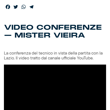
Facebook
Twitter
WhatsApp
Telegram
Helan x Genoa
Isolani x Genoa
VIDEO CONFERENZE
– MISTER VIEIRA
Gift Card Online Store
Fortissimo batte il mio cuor
La conferenza del tecnico in vista della partita con la
Lazio. Il video tratto dal canale ufficiale YouTube.