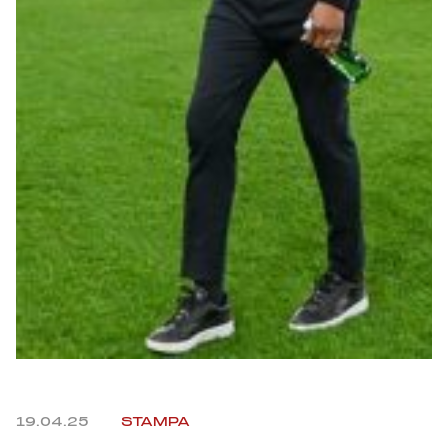
Robe di Kappa x Genoa
Vintage Collection
Red&Blue Voices
Kids
Accessori
Party
Outlet
19.04.25
STAMPA
Caffè Boasi x Genoa