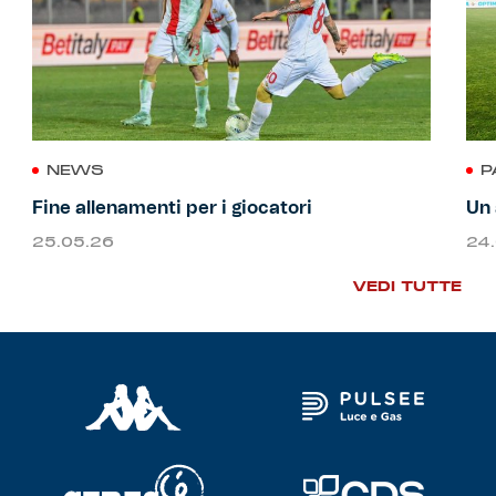
NEWS
P
Fine allenamenti per i giocatori
Un 
25.05.26
24
VEDI TUTTE