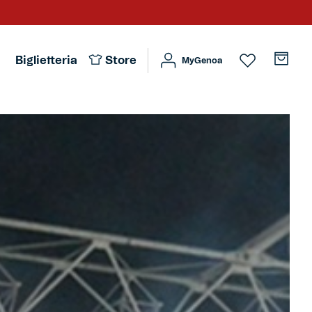
Biglietteria
Store
MyGenoa