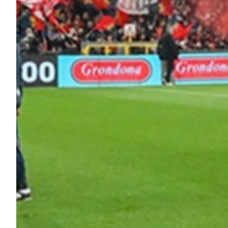
Helan x Genoa
Isolani x Genoa
Gift Card Online Store
Fortissimo batte il mio cuor