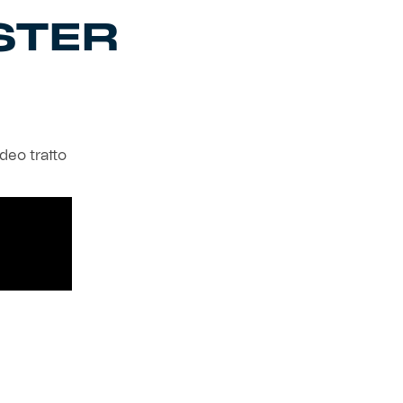
STER
ideo tratto