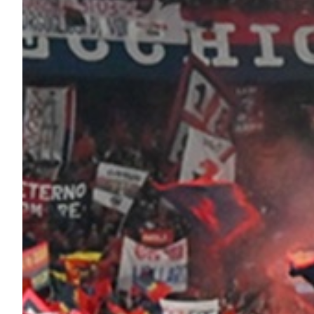
Robe di Kappa x Genoa
Vintage Collection
Red&Blue Voices
Kids
Accessori
Party
Outlet
Caffè Boasi x Genoa