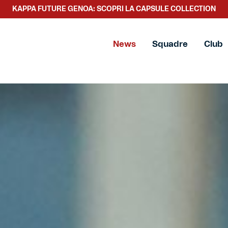
SCOPRI LA NUOVA COLLEZIONE TACCHETTEE
News
Squadre
Club