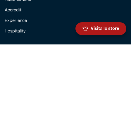
Accrediti
Experience
Visita lo store
Hospitality
SQUADRE
Prima squadra maschile
Prima squadra femminile
Settore giovanile
Genoa for special
Genoa Academy
Summer Camp