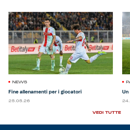
NEWS
P
Fine allenamenti per i giocatori
Un 
25.05.26
24
VEDI TUTTE