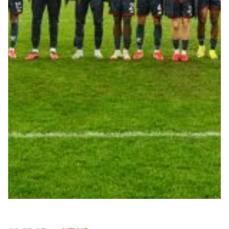
Robe di Kappa x Genoa
Vintage Collection
Red&Blue Voices
Kids
Accessori
Party
Outlet
Caffè Boasi x Genoa