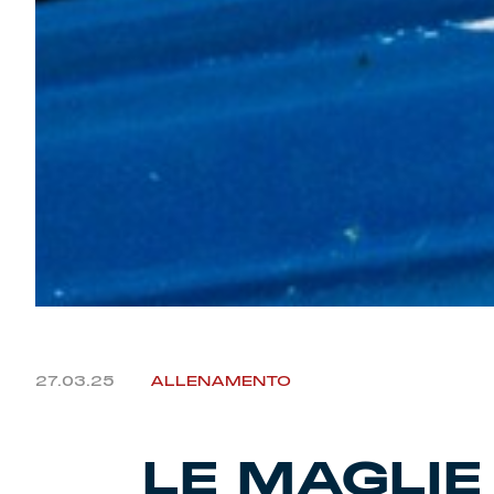
27.03.25
ALLENAMENTO
LE MAGLIE