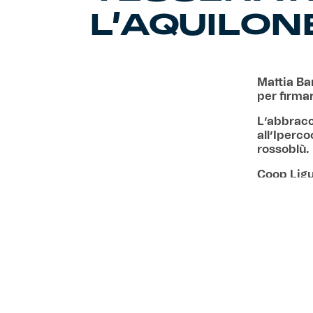
L’AQUILON
Mattia Ba
per firmar
L’abbracc
all’Iperc
rossoblù.
Coop Ligur
Vi aspett
Promozion
in esclusi
0,80€ a bus
acquistando
la Fondazi
venduti, C
sono dispo