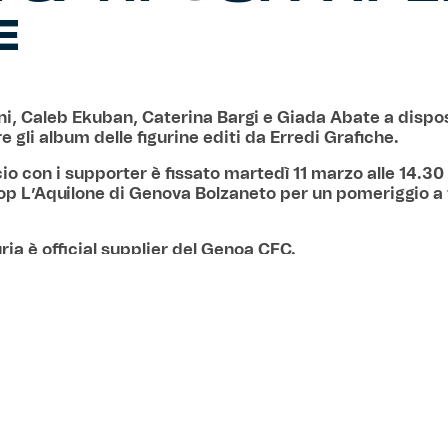
E
ni, Caleb Ekuban, Caterina Bargi e Giada Abate a dispo
e gli album delle figurine editi da Erredi Grafiche.
io con i supporter è fissato martedì 11 marzo alle 14.30
oop L’Aquilone di Genova Bolzaneto per un pomeriggio a 
ia è official supplier del Genoa CFC.
iamo all’Ipercoop di Bolzaneto.
e valida in tutti i negozi Coop
– La vendita delle figurine
va anche dopo la scadenza dell’iniziativa promozionale, al p
tina, con la possibilità di acquistare 10 pacchetti a 6,90€. I
 l’album e le figurine, è possibile sostenere l’Istituto Gasli
one Gaslininsieme. Per ogni pacchetto di figurine, blister o
oop Liguria donerà il 10% del prezzo di vendita. L’album e le
nibili in tutti i negozi Coop delle province di Genova e Sav