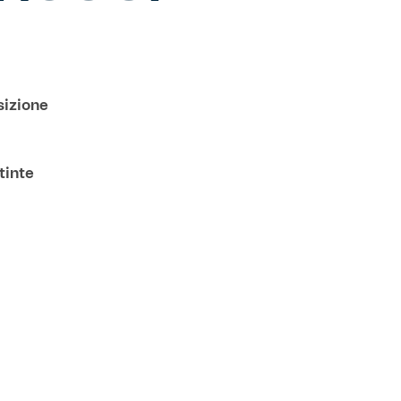
sizione
tinte
 proseguirà
rezzo di
noltre,
ni tramite
 album
 figurine
ona, in