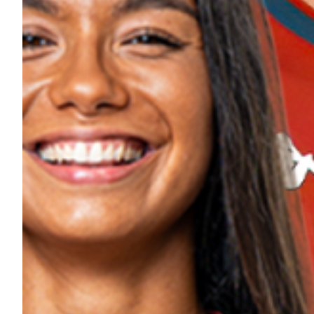
Helan x Genoa
Isolani x Genoa
Gift Card Online Store
Fortissimo batte il mio cuor