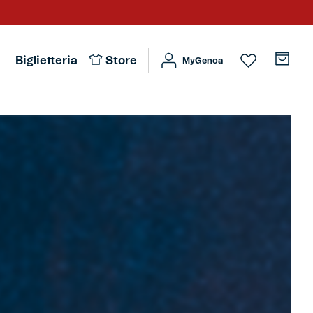
Biglietteria
Store
MyGenoa