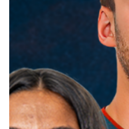
Robe di Kappa x Genoa
Vintage Collection
Red&Blue Voices
Kids
Accessori
Party
Outlet
Caffè Boasi x Genoa