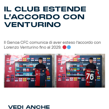
IL CLUB ESTENDE
Helan x Genoa
L’ACCORDO CON
VENTURINO
Isolani x Genoa
Gift Card Online Store
Il Genoa CFC comunica di aver esteso l’accordo con
Lorenzo Venturino fino al 2029.
Fortissimo batte il mio cuor
VEDI ANCHE