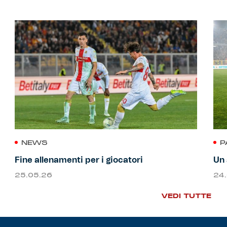
NEWS
P
Fine allenamenti per i giocatori
Un 
25.05.26
24
VEDI TUTTE