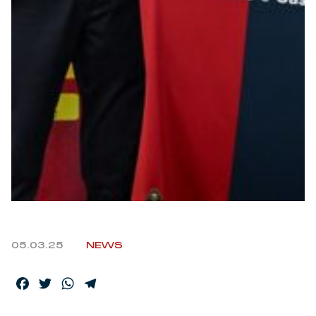
Robe di Kappa x Genoa
Vintage Collection
Red&Blue Voices
Kids
Accessori
Party
05.03.25
NEWS
Outlet
Facebook
Twitter
WhatsApp
Telegram
Caffè Boasi x Genoa