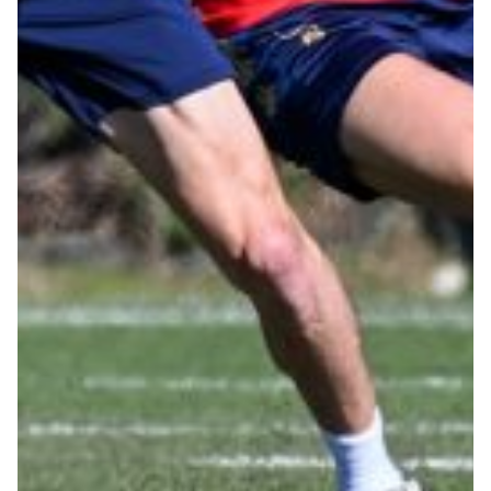
Robe di Kappa x Genoa
Vintage Collection
Red&Blue Voices
Kids
Accessori
Party
Outlet
Caffè Boasi x Genoa