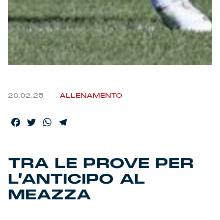
Helan x Genoa
Isolani x Genoa
Gift Card Online Store
20.02.25
ALLENAMENTO
Fortissimo batte il mio cuor
Facebook
Twitter
WhatsApp
Telegram
TRA LE PROVE PER
L’ANTICIPO AL
MEAZZA