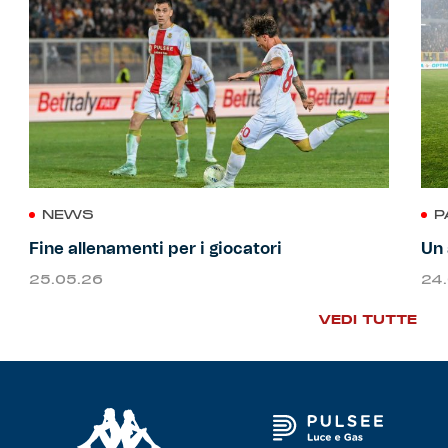
NEWS
P
Fine allenamenti per i giocatori
Un 
25.05.26
24
VEDI TUTTE