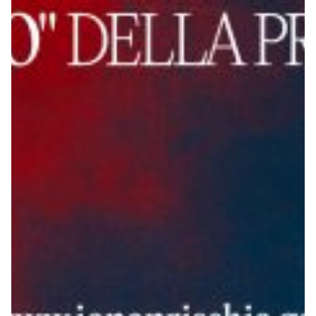
Robe di Kappa x Genoa
Vintage Collection
Red&Blue Voices
Kids
Accessori
Party
Outlet
Caffè Boasi x Genoa