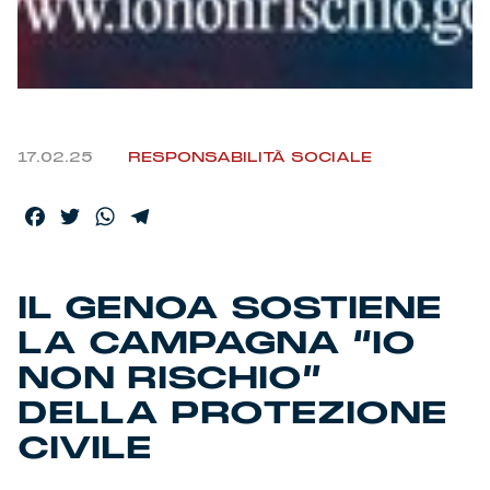
Helan x Genoa
Isolani x Genoa
17.02.25
RESPONSABILITÀ SOCIALE
Gift Card Online Store
Facebook
Twitter
WhatsApp
Telegram
Fortissimo batte il mio cuor
IL GENOA SOSTIENE
LA CAMPAGNA “IO
NON RISCHIO”
DELLA PROTEZIONE
CIVILE