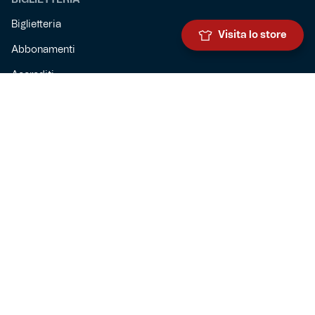
Biglietteria
Visita lo store
Abbonamenti
Accrediti
Experience
Hospitality
SQUADRE
Prima squadra maschile
Prima squadra femminile
Settore giovanile
Genoa for special
Genoa Academy