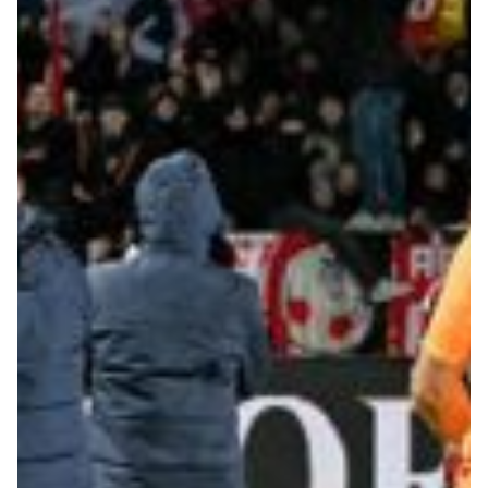
Robe di Kappa x Genoa
Vintage Collection
Red&Blue Voices
Kids
Accessori
Party
Outlet
Caffè Boasi x Genoa