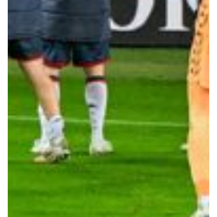
Helan x Genoa
Isolani x Genoa
Gift Card Online Store
Fortissimo batte il mio cuor