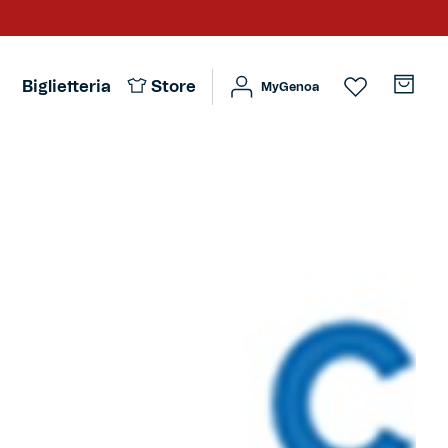
Biglietteria
Store
MyGenoa