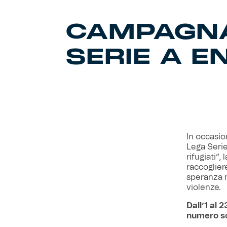
CAMPAGNA 
SERIE A EN
In occasio
Lega Serie
rifugiati”,
raccoglier
speranza n
violenze.
Dall’1 al
numero so