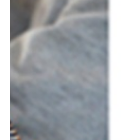
Helan x Genoa
Isolani x Genoa
Gift Card Online Store
Fortissimo batte il mio cuor