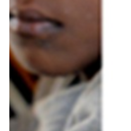
Robe di Kappa x Genoa
Vintage Collection
Red&Blue Voices
Kids
Accessori
Party
Outlet
Caffè Boasi x Genoa