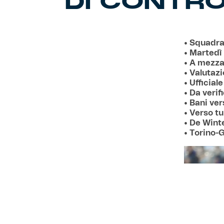
DI CONTRO
• Squadra 
• Martedì
• A mezza
• Valutaz
• Ufficia
• Da veri
• Bani ve
• Verso tu
• De Winte
• Torino-G