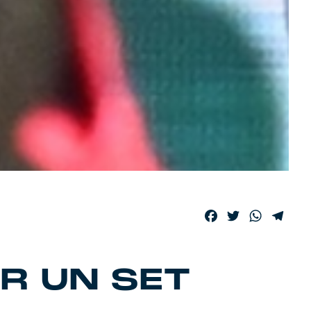
Facebook
Twitter
WhatsA
Tele
R UN SET