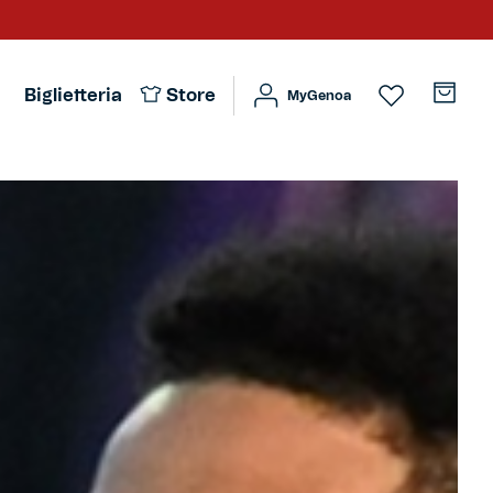
Biglietteria
Store
MyGenoa