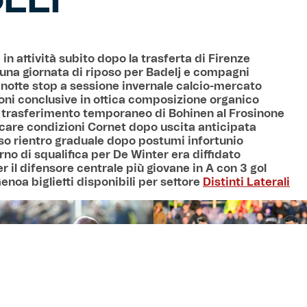
LLI
in attività subito dopo la trasferta di Firenze
 una giornata di riposo per Badelj e compagni
notte stop a sessione invernale calcio-mercato
ioni conclusive in ottica composizione organico
le trasferimento temporaneo di Bohinen al Frosinone
ficare condizioni Cornet dopo uscita anticipata
rso rientro graduale dopo postumi infortunio
rno di squalifica per De Winter era diffidato
r il difensore centrale più giovane in A con 3 gol
enoa biglietti disponibili per settore
Distinti Laterali