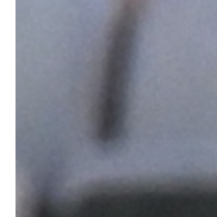
Robe di Kappa x Genoa
Vintage Collection
Red&Blue Voices
Kids
Accessori
Party
Outlet
Caffè Boasi x Genoa