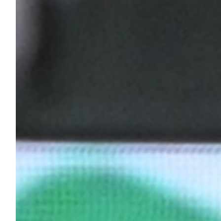
Helan x Genoa
Isolani x Genoa
Gift Card Online Store
Fortissimo batte il mio cuor