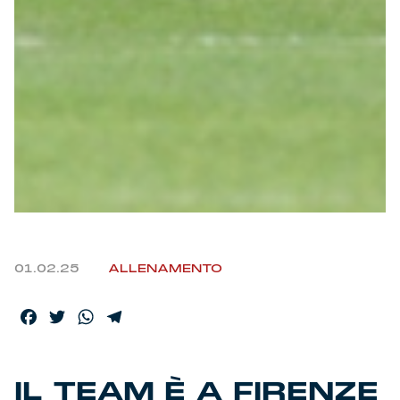
Helan x Genoa
Isolani x Genoa
Gift Card Online Store
Fortissimo batte il mio cuor
01.02.25
ALLENAMENTO
Facebook
Twitter
WhatsApp
Telegram
IL TEAM È A FIRENZE