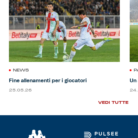
NEWS
P
Fine allenamenti per i giocatori
Un 
25.05.26
24
VEDI TUTTE