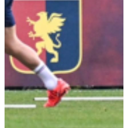
Robe di Kappa x Genoa
Vintage Collection
Red&Blue Voices
Kids
Accessori
Party
Outlet
Caffè Boasi x Genoa