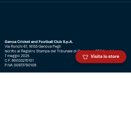
Genoa Cricket and Football Club S.p.A.
Via Ronchi 67, 16155 Genova Pegli
Iscritto al Registro Stampa del Tribunale di Genova n. 3054 in data
7 maggio 2025
Visita lo store
C.F. 80033270101
P.IVA 00973790108
CONTATTI
BIGLIETTERIA
Biglietteria
Abbonamenti
Accrediti