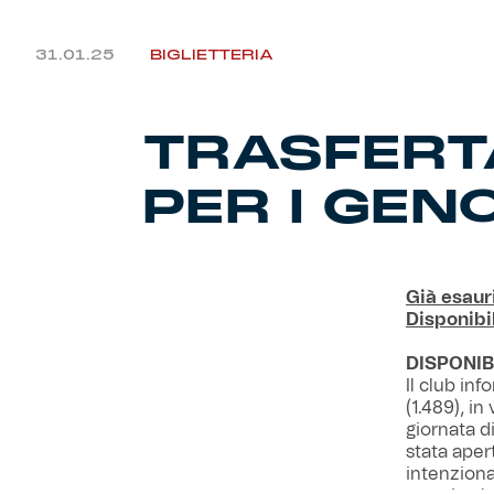
31.01.25
BIGLIETTERIA
TRASFERTA
PER I GEN
Già esauri
Disponibil
DISPONIB
Il club inf
(1.489), in
giornata d
stata aper
intenzionat