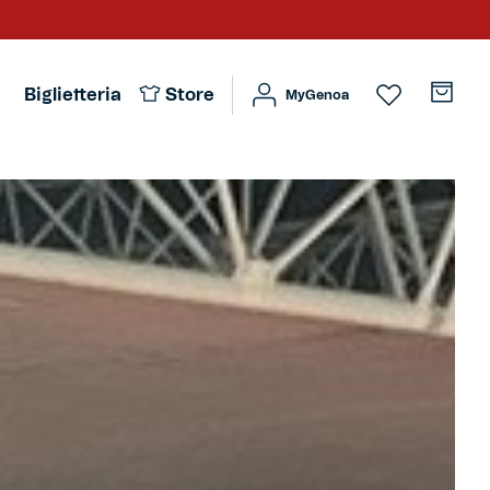
Biglietteria
Store
MyGenoa