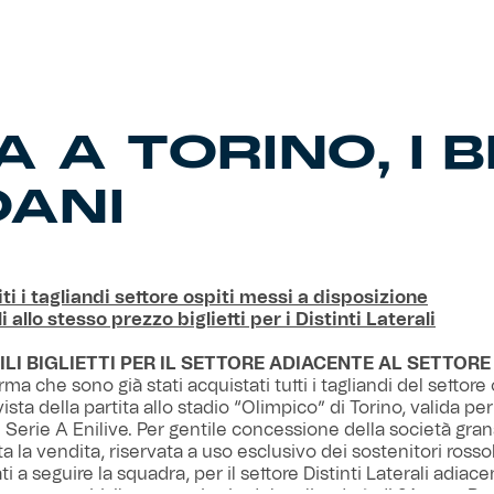
 A TORINO, I B
OANI
ti i tagliandi settore ospiti messi a disposizione
i allo stesso prezzo biglietti per i Distinti Laterali
ILI BIGLIETTI PER IL SETTORE ADIACENTE AL SETTORE
orma che sono già stati acquistati tutti i tagliandi del settore 
 vista della partita allo stadio “Olimpico” di Torino, valida pe
i Serie A Enilive. Per gentile concessione della società gran
ta la vendita, riservata a uso esclusivo dei sostenitori rosso
i a seguire la squadra, per il settore Distinti Laterali adiac