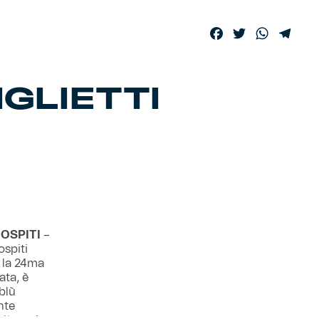
Facebook
Twitter
WhatsA
Tele
IGLIETTI
 OSPITI
–
ospiti
r la 24ma
ata, è
blù
ente