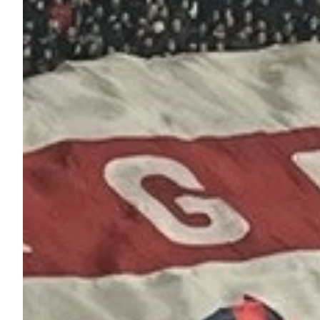
Helan x Genoa
Isolani x Genoa
Gift Card Online Store
Fortissimo batte il mio cuor