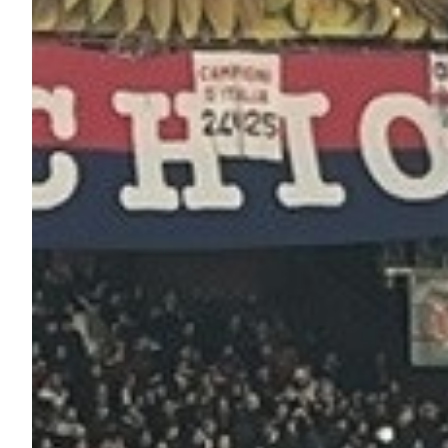
Robe di Kappa x Genoa
Vintage Collection
Red&Blue Voices
Kids
Accessori
Party
Outlet
Caffè Boasi x Genoa