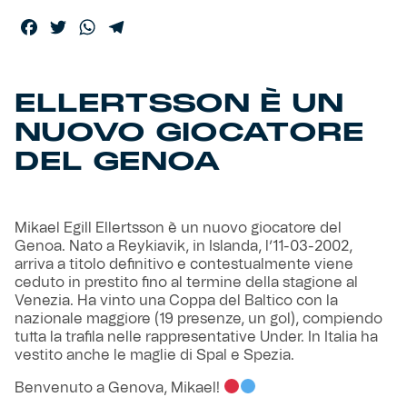
Facebook
Twitter
WhatsApp
Telegram
Helan x Genoa
Isolani x Genoa
ELLERTSSON È UN
NUOVO GIOCATORE
Gift Card Online Store
DEL GENOA
Fortissimo batte il mio cuor
Mikael Egill Ellertsson è un nuovo giocatore del
Genoa. Nato a Reykiavik, in Islanda, l’11-03-2002,
arriva a titolo definitivo e contestualmente viene
ceduto in prestito fino al termine della stagione al
Venezia. Ha vinto una Coppa del Baltico con la
nazionale maggiore (19 presenze, un gol), compiendo
tutta la trafila nelle rappresentative Under. In Italia ha
vestito anche le maglie di Spal e Spezia.
Benvenuto a Genova, Mikael!