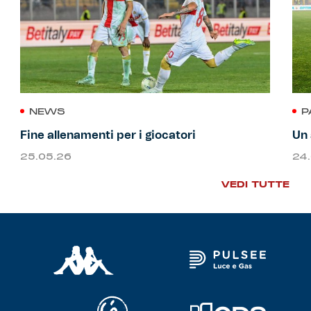
NEWS
P
Fine allenamenti per i giocatori
Un 
25.05.26
24
VEDI TUTTE