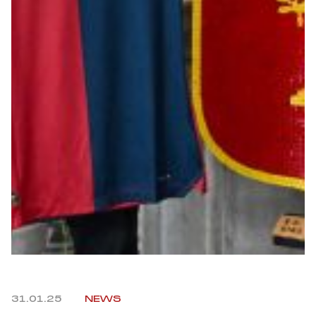
Robe di Kappa x Genoa
Vintage Collection
Red&Blue Voices
Kids
Accessori
Party
Outlet
31.01.25
NEWS
Caffè Boasi x Genoa