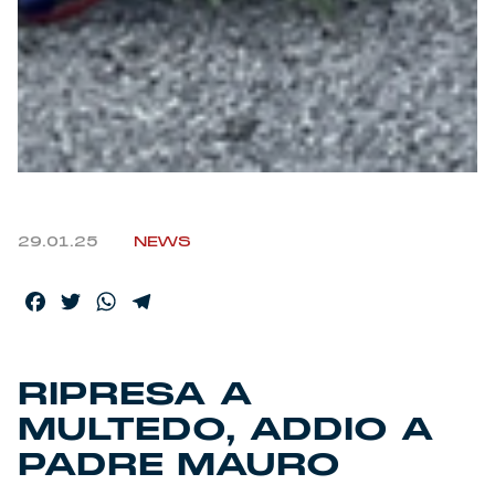
Helan x Genoa
Isolani x Genoa
Gift Card Online Store
Fortissimo batte il mio cuor
29.01.25
NEWS
Facebook
Twitter
WhatsApp
Telegram
RIPRESA A
MULTEDO, ADDIO A
PADRE MAURO