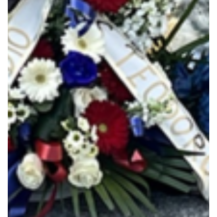
Robe di Kappa x Genoa
Vintage Collection
Red&Blue Voices
Kids
Accessori
Party
Outlet
Caffè Boasi x Genoa