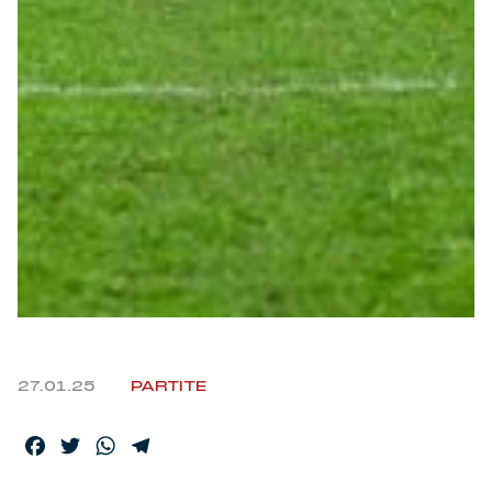
Helan x Genoa
Isolani x Genoa
Gift Card Online Store
Fortissimo batte il mio cuor
27.01.25
PARTITE
Facebook
Twitter
WhatsApp
Telegram