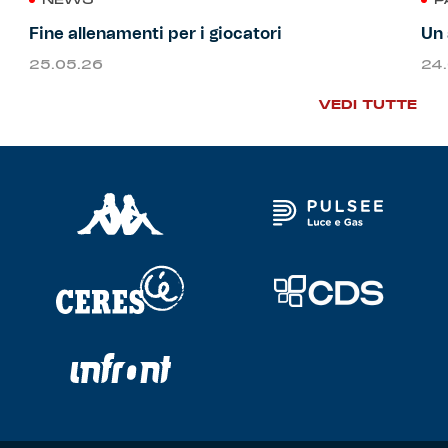
NEWS
P
Fine allenamenti per i giocatori
Un 
25.05.26
24
VEDI TUTTE