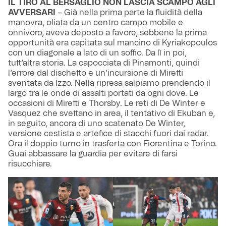
IL TIRO AL BERSAGLIO NON LASCIA SCAMPO AGLI
AVVERSARI
– Già nella prima parte la fluidità della
manovra, oliata da un centro campo mobile e
onnivoro, aveva deposto a favore, sebbene la prima
opportunità era capitata sul mancino di Kyriakopoulos
con un diagonale a lato di un soffio. Da lì in poi,
tutt’altra storia. La capocciata di Pinamonti, quindi
l’errore dal dischetto e un’incursione di Miretti
sventata da Izzo. Nella ripresa salpiamo prendendo il
largo tra le onde di assalti portati da ogni dove. Le
occasioni di Miretti e Thorsby. Le reti di De Winter e
Vasquez che svettano in area, il tentativo di Ekuban e,
in seguito, ancora di uno scatenato De Winter,
versione cestista e artefice di stacchi fuori dai radar.
Ora il doppio turno in trasferta con Fiorentina e Torino.
Guai abbassare la guardia per evitare di farsi
risucchiare.