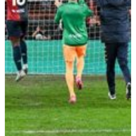
Robe di Kappa x Genoa
Vintage Collection
Red&Blue Voices
Kids
Accessori
Party
Outlet
Caffè Boasi x Genoa