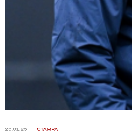
Robe di Kappa x Genoa
Vintage Collection
Red&Blue Voices
Kids
Accessori
Party
Outlet
25.01.25
STAMPA
Caffè Boasi x Genoa