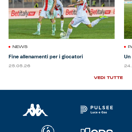
NEWS
P
Fine allenamenti per i giocatori
Un 
25.05.26
24
VEDI TUTTE