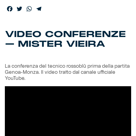
Facebook
Twitter
WhatsApp
Telegram
Helan x Genoa
Isolani x Genoa
VIDEO CONFERENZE
– MISTER VIEIRA
Gift Card Online Store
Fortissimo batte il mio cuor
La conferenza del tecnico rossoblù prima della partita
Genoa-Monza. Il video tratto dal canale ufficiale
YouTube.