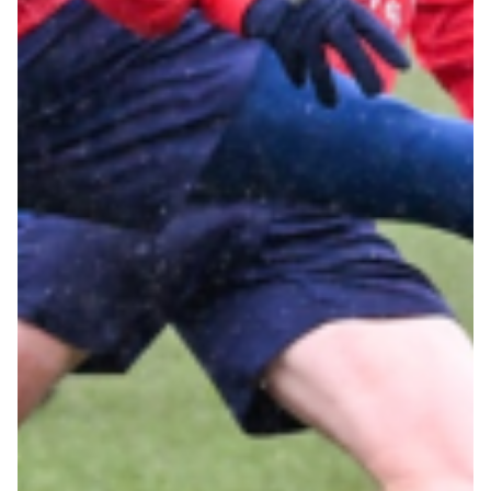
Robe di Kappa x Genoa
Vintage Collection
Red&Blue Voices
Kids
Accessori
Party
Outlet
Caffè Boasi x Genoa