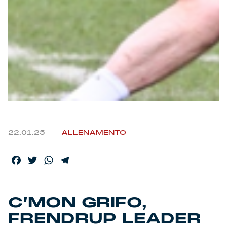
Helan x Genoa
Isolani x Genoa
Gift Card Online Store
Fortissimo batte il mio cuor
22.01.25
ALLENAMENTO
Facebook
Twitter
WhatsApp
Telegram
C’MON GRIFO,
FRENDRUP LEADER