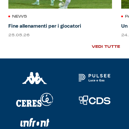
NEWS
P
Fine allenamenti per i giocatori
Un 
25.05.26
24
VEDI TUTTE