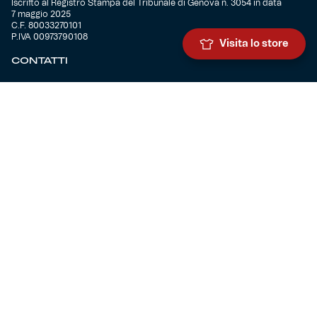
Iscritto al Registro Stampa del Tribunale di Genova n. 3054 in data
7 maggio 2025
C.F. 80033270101
P.IVA 00973790108
Visita lo store
CONTATTI
BIGLIETTERIA
Biglietteria
Abbonamenti
Accrediti
Experience
Hospitality
SQUADRE
Prima squadra maschile