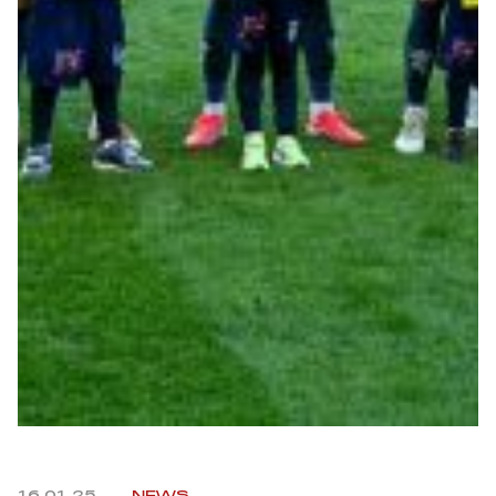
Robe di Kappa x Genoa
Vintage Collection
Red&Blue Voices
Kids
Accessori
Party
Outlet
Caffè Boasi x Genoa