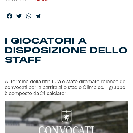
16.01.25
NEWS
Helan x Genoa
Facebook
Twitter
WhatsApp
Telegram
Isolani x Genoa
I GIOCATORI A
Gift Card Online Store
DISPOSIZIONE DELLO
STAFF
Fortissimo batte il mio cuor
Al termine della rifinitura è stato diramato l’elenco dei
convocati per la partita allo stadio Olimpico. Il gruppo
è composto da 24 calciatori.