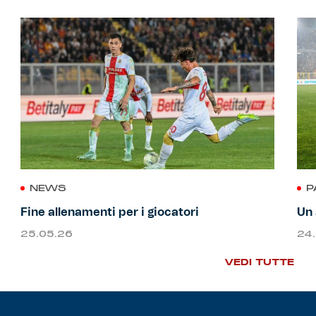
NEWS
P
Fine allenamenti per i giocatori
Un 
25.05.26
24
VEDI TUTTE