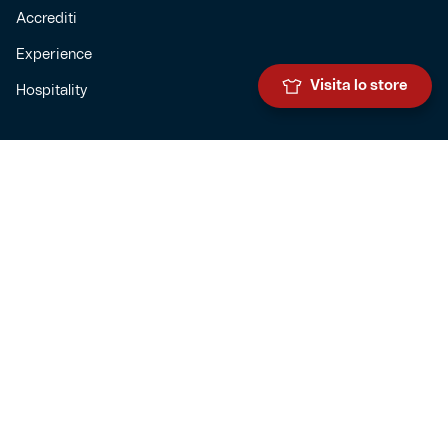
Accrediti
Experience
Visita lo store
Hospitality
SQUADRE
Prima squadra maschile
Prima squadra femminile
Settore giovanile
Genoa for special
Genoa Academy
Summer Camp