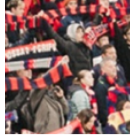
Robe di Kappa x Genoa
Vintage Collection
Red&Blue Voices
Kids
Accessori
Party
Outlet
Caffè Boasi x Genoa