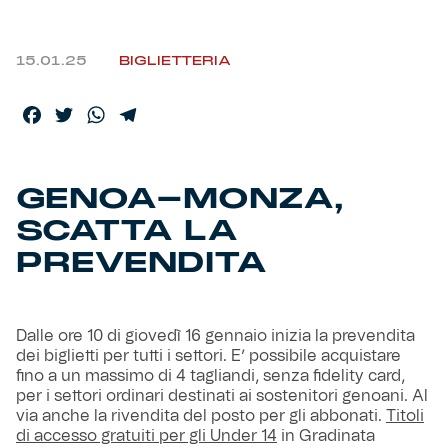
Helan x Genoa
15.01.25
BIGLIETTERIA
Isolani x Genoa
Facebook
Twitter
WhatsApp
Telegram
Gift Card Online Store
GENOA-MONZA,
Fortissimo batte il mio cuor
SCATTA LA
PREVENDITA
Dalle ore 10 di giovedì 16 gennaio inizia la prevendita
dei biglietti per tutti i settori. E’ possibile acquistare
fino a un massimo di 4 tagliandi, senza fidelity card,
per i settori ordinari destinati ai sostenitori genoani. Al
via anche la rivendita del posto per gli abbonati.
Titoli
di accesso gratuiti per gli Under 14
in Gradinata