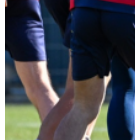
Robe di Kappa x Genoa
Vintage Collection
Red&Blue Voices
Kids
Accessori
Party
Outlet
Caffè Boasi x Genoa