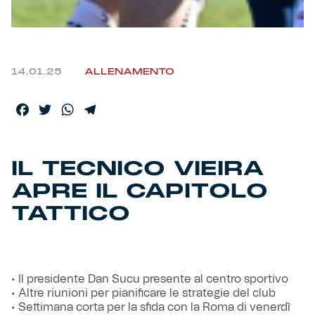
Helan x Genoa
Isolani x Genoa
14.01.25
ALLENAMENTO
Gift Card Online Store
Facebook
Twitter
WhatsApp
Telegram
Fortissimo batte il mio cuor
IL TECNICO VIEIRA
APRE IL CAPITOLO
TATTICO
• Il presidente Dan Sucu presente al centro sportivo
• Altre riunioni per pianificare le strategie del club
• Settimana corta per la sfida con la Roma di venerdì