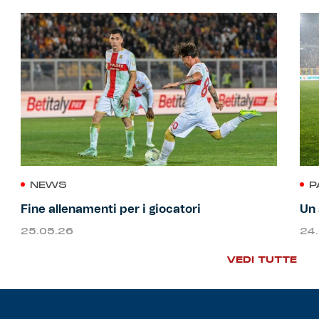
NEWS
P
Fine allenamenti per i giocatori
Un 
25.05.26
24
VEDI TUTTE