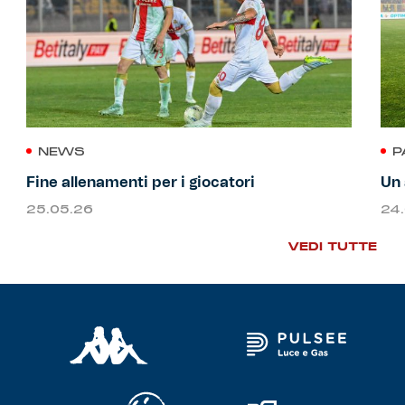
NEWS
P
Fine allenamenti per i giocatori
Un 
25.05.26
24
VEDI TUTTE