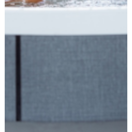
Robe di Kappa x Genoa
Vintage Collection
Red&Blue Voices
Kids
Accessori
Party
Outlet
Caffè Boasi x Genoa