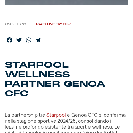
Helan x Genoa
09.01.25
PARTNERSHIP
Isolani x Genoa
Facebook
Twitter
WhatsApp
Telegram
Gift Card Online Store
Fortissimo batte il mio cuor
STARPOOL
WELLNESS
PARTNER GENOA
CFC
La partnership tra
Starpool
e Genoa CFC si conferma
nella stagione sportiva 2024/25, consolidando il
legame profondo esistente tra sport e wellness. Le
migliori tecnologie per il recupero fisico degli atleti