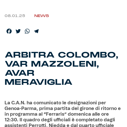
Helan x Genoa
08.01.25
NEWS
Isolani x Genoa
Facebook
Twitter
WhatsApp
Telegram
Gift Card Online Store
ARBITRA COLOMBO,
Fortissimo batte il mio cuor
VAR MAZZOLENI,
AVAR
MERAVIGLIA
La C.A.N. ha comunicato le designazioni per
Genoa-Parma, prima partita del girone di ritorno e
in programma al “Ferraris” domenica alle ore
12:30. Il quadro degli ufficiali è completato dagli
assistenti Perrotti, Niedda e dal quarto ufficiale