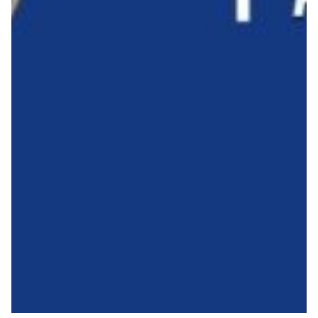
Robe di Kappa x Genoa
Vintage Collection
Red&Blue Voices
Kids
Accessori
Party
Outlet
Caffè Boasi x Genoa