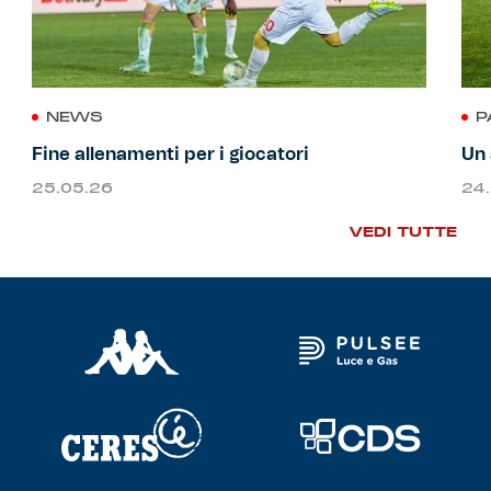
NEWS
P
Fine allenamenti per i giocatori
Un 
25.05.26
24
VEDI TUTTE