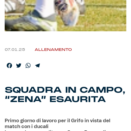
Helan x Genoa
Isolani x Genoa
Gift Card Online Store
07.01.25
ALLENAMENTO
Fortissimo batte il mio cuor
Facebook
Twitter
WhatsApp
Telegram
SQUADRA IN CAMPO,
“ZENA” ESAURITA
Primo giorno di lavoro per il Grifo in vista del
match con i ducali