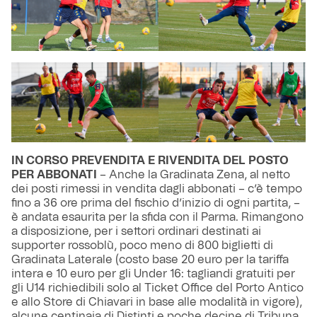
IN CORSO PREVENDITA E RIVENDITA DEL POSTO
PER ABBONATI
– Anche la Gradinata Zena, al netto
dei posti rimessi in vendita dagli abbonati – c’è tempo
fino a 36 ore prima del fischio d’inizio di ogni partita, –
è andata esaurita per la sfida con il Parma. Rimangono
a disposizione, per i settori ordinari destinati ai
supporter rossoblù, poco meno di 800 biglietti di
Gradinata Laterale (costo base 20 euro per la tariffa
intera e 10 euro per gli Under 16: tagliandi gratuiti per
gli U14 richiedibili solo al Ticket Office del Porto Antico
e allo Store di Chiavari in base alle modalità in vigore),
alcune centinaia di Distinti e poche decine di Tribuna.