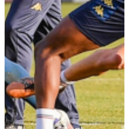
Robe di Kappa x Genoa
Vintage Collection
Red&Blue Voices
Kids
Accessori
Party
Outlet
Caffè Boasi x Genoa