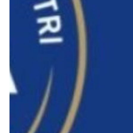
Helan x Genoa
Isolani x Genoa
Gift Card Online Store
Fortissimo batte il mio cuor