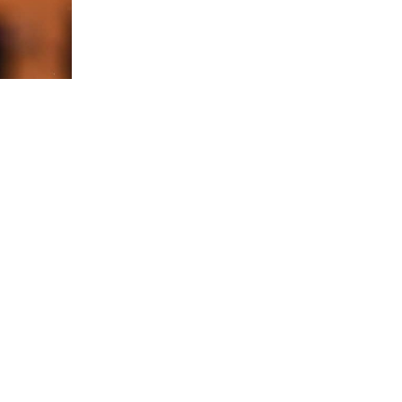
 direzione
l ruolo di
tanza
è stato