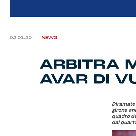
02.01.25
NEWS
ARBITRA M
AVAR DI
Diramate 
girone and
quadro deg
dal quarto