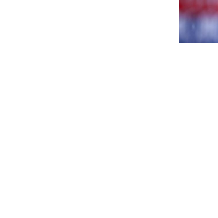
UFFICIAL
dell’incon
appartenent
assistenti
dell’A.I.A.