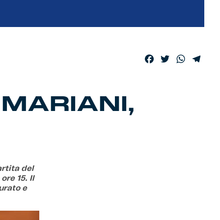
Facebook
Twitter
WhatsA
Tele
 MARIANI,
rtita del
re 15. Il
urato e