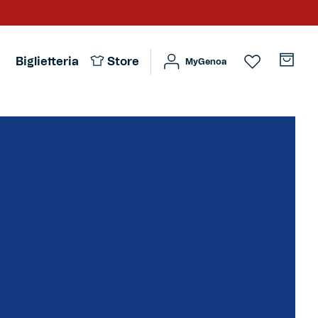
Biglietteria
Store
MyGenoa