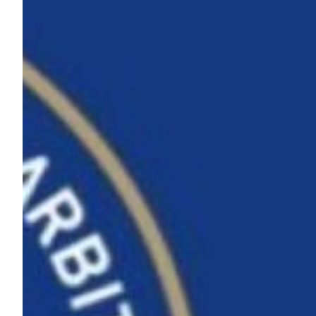
Robe di Kappa x Genoa
Vintage Collection
Red&Blue Voices
Kids
Accessori
Party
Outlet
Caffè Boasi x Genoa