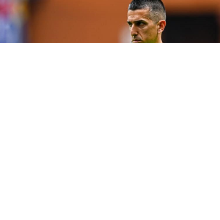
I DI GARA PER LA 19MA PARTITA DEL CAMPIONATO
– La
tro Lecce-Genoa è stata affidata all’arbitro
Livio Marinelli
,
e alla sezione A.I.A. di Tivoli. Marinelli sarà coadiuvato, ne
, da
Alessio Berti
e
Domenico Fontemurato
, in rappresen
 di Prato e dell’A.I.A. di Roma 2. L’incarico di quarto ufficiale 