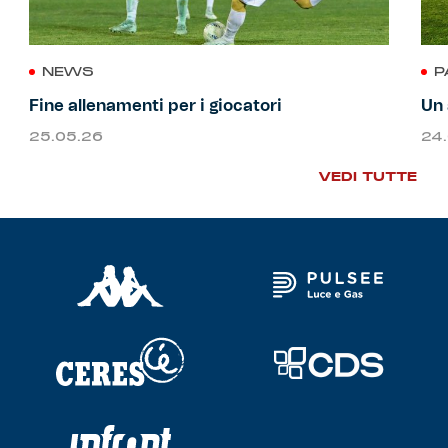
NEWS
P
Fine allenamenti per i giocatori
Un 
25.05.26
24
VEDI TUTTE