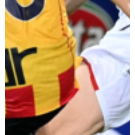
Robe di Kappa x Genoa
Vintage Collection
Red&Blue Voices
Kids
Accessori
Party
Outlet
Caffè Boasi x Genoa