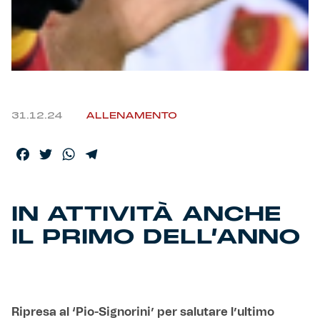
Helan x Genoa
Isolani x Genoa
Gift Card Online Store
31.12.24
ALLENAMENTO
Fortissimo batte il mio cuor
Facebook
Twitter
WhatsApp
Telegram
IN ATTIVITÀ ANCHE
IL PRIMO DELL’ANNO
Ripresa al ‘Pio-Signorini’ per salutare l’ultimo