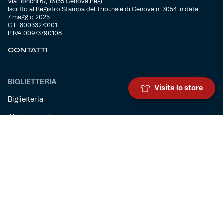
Via Ronchi 67, 16155 Genova Pegli
Iscritto al Registro Stampa del Tribunale di Genova n. 3054 in data
7 maggio 2025
C.F. 80033270101
P.IVA 00973790108
CONTATTI
BIGLIETTERIA
Visita lo store
Biglietteria
Abbonamenti
Accrediti
Experience
Hospitality
SQUADRE