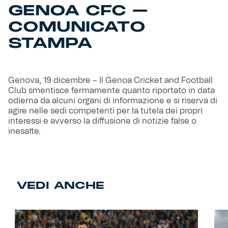
GENOA CFC –
COMUNICATO
Helan x Genoa
STAMPA
Isolani x Genoa
Gift Card Online Store
Genova, 19 dicembre – Il Genoa Cricket and Football
Club smentisce fermamente quanto riportato in data
odierna da alcuni organi di informazione e si riserva di
Fortissimo batte il mio cuor
agire nelle sedi competenti per la tutela dei propri
interessi e avverso la diffusione di notizie false o
inesatte.
VEDI ANCHE