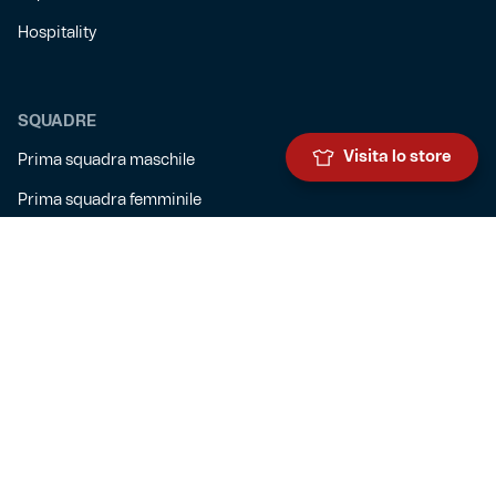
Hospitality
SQUADRE
Visita lo store
Prima squadra maschile
Prima squadra femminile
Settore giovanile
Genoa for special
Genoa Academy
Summer Camp
CLUB
Governance