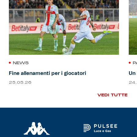
NEWS
P
Fine allenamenti per i giocatori
Un 
25.05.26
24
VEDI TUTTE