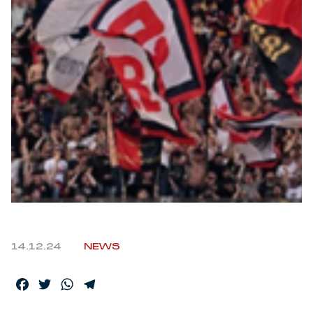
Robe di Kappa x Genoa
Vintage Collection
Red&Blue Voices
Kids
Accessori
Party
14.12.24
NEWS
Outlet
Facebook
Twitter
WhatsApp
Telegram
Caffè Boasi x Genoa