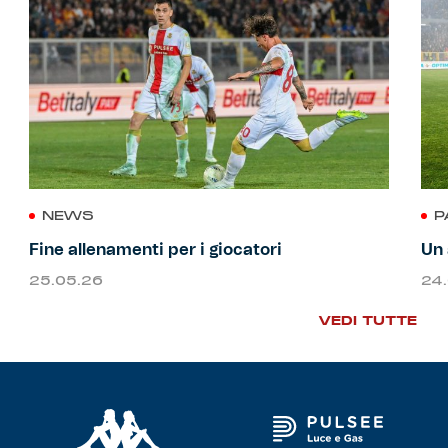
NEWS
P
Fine allenamenti per i giocatori
Un 
25.05.26
24
VEDI TUTTE