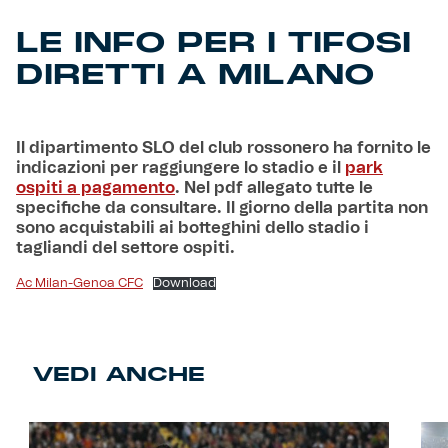
LE INFO PER I TIFOSI
Helan x Genoa
DIRETTI A MILANO
Isolani x Genoa
Il dipartimento SLO del club rossonero ha fornito le
Gift Card Online Store
indicazioni per raggiungere lo stadio e il
park
ospiti a pagamento
. Nel pdf allegato tutte le
Fortissimo batte il mio cuor
specifiche da consultare. Il giorno della partita non
sono acquistabili ai botteghini dello stadio i
tagliandi del settore ospiti.
Ac Milan-Genoa CFC
Download
VEDI ANCHE