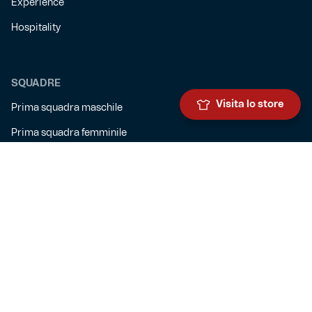
Experience
Hospitality
SQUADRE
Visita lo store
Prima squadra maschile
Prima squadra femminile
Settore giovanile
Genoa for special
Genoa Academy
Summer Camp
CLUB