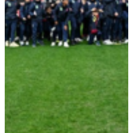
Robe di Kappa x Genoa
Vintage Collection
Red&Blue Voices
Kids
Accessori
Party
Outlet
Caffè Boasi x Genoa