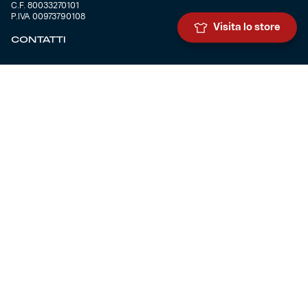
C.F. 80033270101
P.IVA 00973790108
Visita lo store
CONTATTI
BIGLIETTERIA
Biglietteria
Abbonamenti
Accrediti
Experience
Hospitality
SQUADRE
Prima squadra maschile