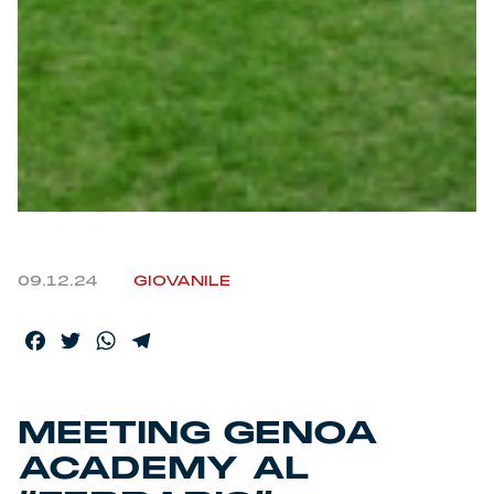
Helan x Genoa
Isolani x Genoa
Gift Card Online Store
Fortissimo batte il mio cuor
09.12.24
GIOVANILE
Facebook
Twitter
WhatsApp
Telegram
MEETING GENOA
ACADEMY AL