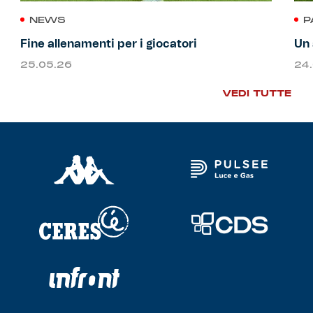
NEWS
P
Fine allenamenti per i giocatori
Un 
25.05.26
24
VEDI TUTTE