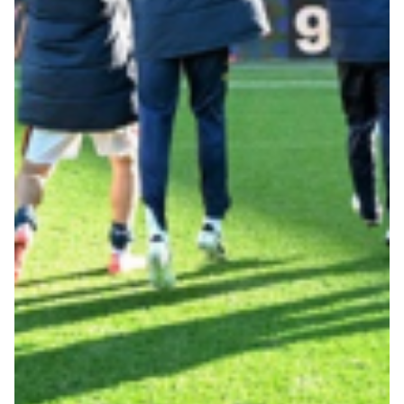
Robe di Kappa x Genoa
Vintage Collection
Red&Blue Voices
Kids
Accessori
Party
Outlet
Caffè Boasi x Genoa