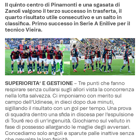
Il quinto centro di Pinamonti e una sgasata di
Zanoli valgono il terzo successo in trasferta, il
quarto risultato utile consecutivo e un salto in
classifica. Primo successo in Serie A Enilive per il
tecnico Vieira.
SUPERIORITA’ E GESTIONE
– Tre punti che fanno
respirare senza cullarsi sugli allori vista la concorrenza
nella lotta salvezza. Ci imponiamo con merito sul
campo dell’Udinese, in dieci dopo due minuti,
sigillando il risultato con un gol per tempo. Una prova
di squadra dentro una sfida in discesa per l’espulsione
di Touré reo di un’ingenuità. Giochiamo sul velluto in
fase di possesso allargando le maglie degli avversari.
Concediamo solo angoli e sparute palle inattive senza
che prevalga la loro fisicità.