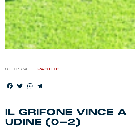
Helan x Genoa
Isolani x Genoa
Gift Card Online Store
Fortissimo batte il mio cuor
01.12.24
PARTITE
Facebook
Twitter
WhatsApp
Telegram
IL GRIFONE VINCE A
UDINE (0-2)