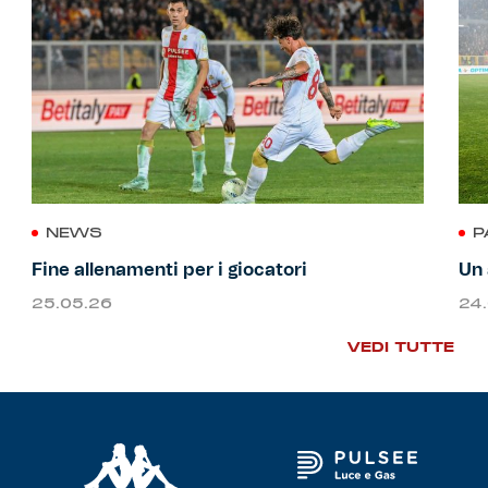
NEWS
P
Fine allenamenti per i giocatori
Un 
25.05.26
24
VEDI TUTTE