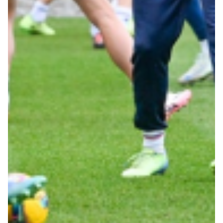
Robe di Kappa x Genoa
Vintage Collection
Red&Blue Voices
Kids
Accessori
Party
Outlet
Caffè Boasi x Genoa