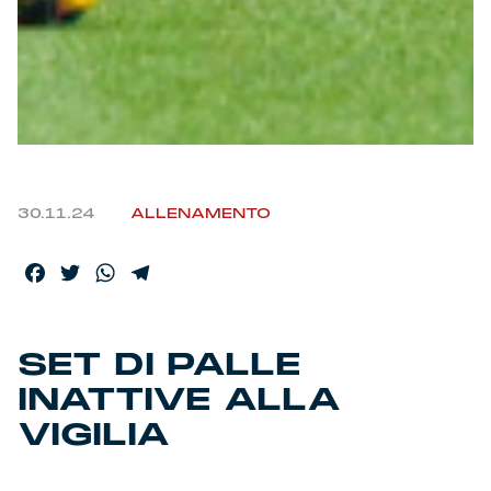
Helan x Genoa
Isolani x Genoa
Gift Card Online Store
30.11.24
ALLENAMENTO
Fortissimo batte il mio cuor
Facebook
Twitter
WhatsApp
Telegram
SET DI PALLE
INATTIVE ALLA
VIGILIA