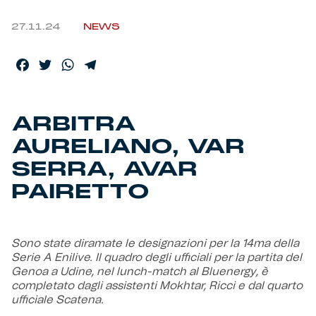
27.11.24
NEWS
Helan x Genoa
Facebook
Twitter
WhatsApp
Telegram
Isolani x Genoa
Gift Card Online Store
ARBITRA
AURELIANO, VAR
Fortissimo batte il mio cuor
SERRA, AVAR
PAIRETTO
Sono state diramate le designazioni per la 14ma della
Serie A Enilive. Il quadro degli ufficiali per la partita del
Genoa a Udine, nel lunch-match al Bluenergy, è
completato dagli assistenti Mokhtar, Ricci e dal quarto
ufficiale Scatena.