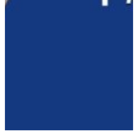
Robe di Kappa x Genoa
Vintage Collection
Red&Blue Voices
Kids
Accessori
Party
Outlet
Caffè Boasi x Genoa