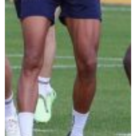
Robe di Kappa x Genoa
Vintage Collection
Red&Blue Voices
Kids
Accessori
Party
Outlet
Caffè Boasi x Genoa