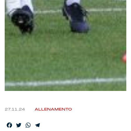
Helan x Genoa
Isolani x Genoa
Gift Card Online Store
Fortissimo batte il mio cuor
27.11.24
ALLENAMENTO
Facebook
Twitter
WhatsApp
Telegram