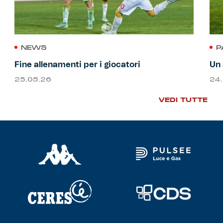
NEWS
P
Fine allenamenti per i giocatori
Un 
25.05.26
24
VEDI TUTTE