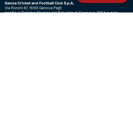
Genoa Cricket and Football Club S.p.A.
Via Ronchi 67, 16155 Genova Pegli
Iscritto al Registro Stampa del Tribunale di Genova n. 3054 in data
7 maggio 2025
C.F. 80033270101
P.IVA 00973790108
CONTATTI
BIGLIETTERIA
Biglietteria
Abbonamenti
Accrediti
Experience
Hospitality
SQUADRE