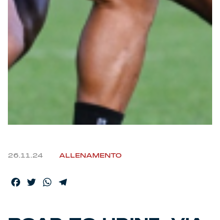
Helan x Genoa
Isolani x Genoa
Gift Card Online Store
Fortissimo batte il mio cuor
26.11.24
ALLENAMENTO
Facebook
Twitter
WhatsApp
Telegram