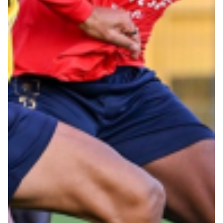
Robe di Kappa x Genoa
Vintage Collection
Red&Blue Voices
Kids
Accessori
Party
Outlet
Caffè Boasi x Genoa