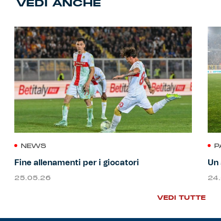
VEDI ANCHE
NEWS
P
Fine allenamenti per i giocatori
Un 
25.05.26
24
VEDI TUTTE