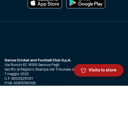
Genoa Cricket and Football Club S.p.A.
Via Ronchi 67, 16155 Genova Pegli
Iscritto al Registro Stampa del Tribunale di Genova n. 3054 in data
Visita lo store
7 maggio 2025
C.F. 80033270101
P.IVA 00973790108
CONTATTI
BIGLIETTERIA
Biglietteria