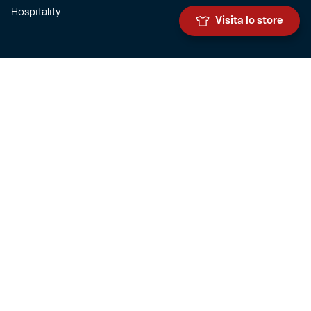
Hospitality
Visita lo store
SQUADRE
Prima squadra maschile
Prima squadra femminile
Settore giovanile
Genoa for special
Genoa Academy
Summer Camp
CLUB
Governance