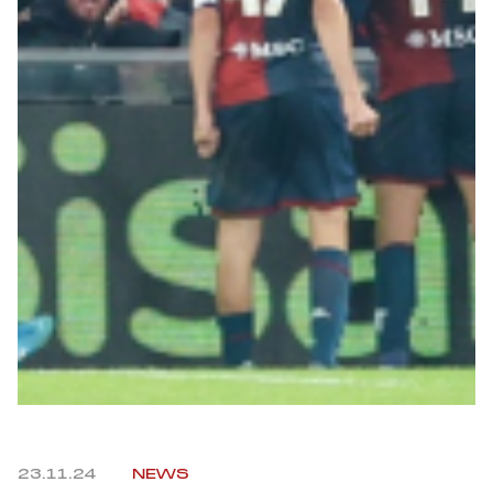
Robe di Kappa x Genoa
Vintage Collection
Red&Blue Voices
Kids
Accessori
Party
Outlet
23.11.24
NEWS
Caffè Boasi x Genoa