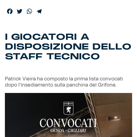
Facebook
Twitter
WhatsApp
Telegram
Helan x Genoa
Isolani x Genoa
I GIOCATORI A
DISPOSIZIONE DELLO
Gift Card Online Store
STAFF TECNICO
Fortissimo batte il mio cuor
Patrick Vieira ha composto la prima lista convocati
dopo l’insediamento sulla panchina del Grifone.