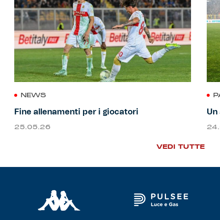
NEWS
P
Fine allenamenti per i giocatori
Un 
25.05.26
24
VEDI TUTTE