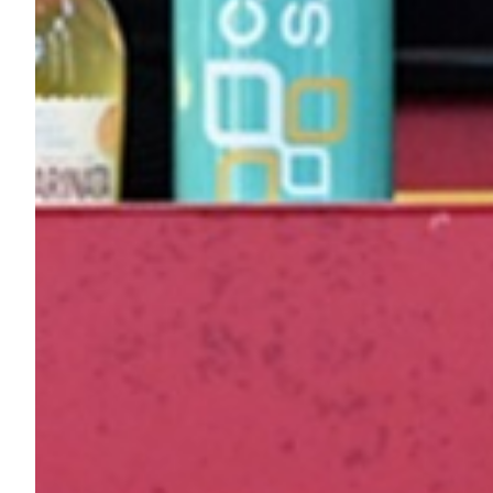
Helan x Genoa
Isolani x Genoa
Gift Card Online Store
Fortissimo batte il mio cuor