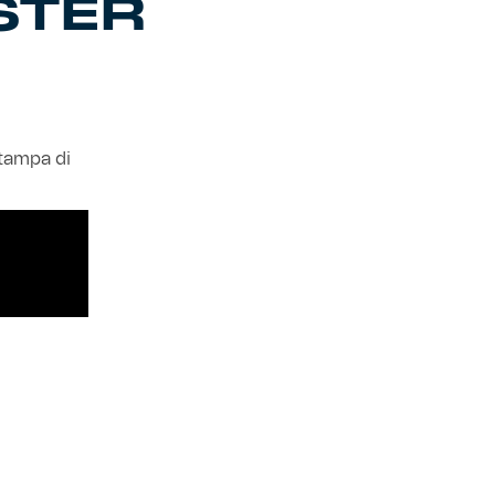
STER
stampa di