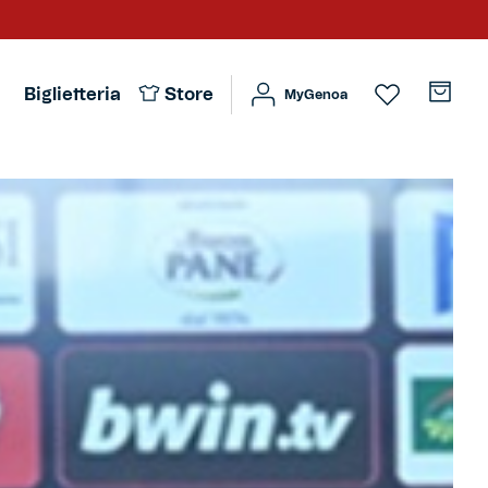
Biglietteria
Store
MyGenoa