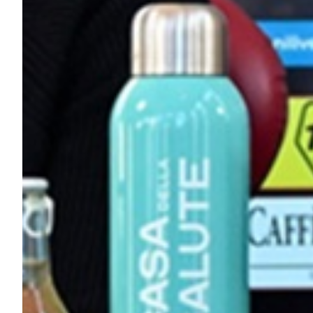
Robe di Kappa x Genoa
Vintage Collection
Red&Blue Voices
Kids
Accessori
Party
Outlet
Caffè Boasi x Genoa