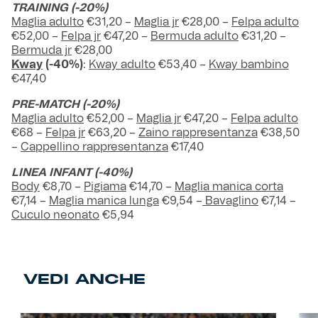
TRAINING (-20%)
Maglia adulto
€31,20 –
Maglia jr
€28,00 –
Felpa adulto
€52,00 –
Felpa jr
€47,20 –
Bermuda adulto
€31,20 –
Bermuda jr
€28,00
Kway
(-40%)
:
Kway adulto
€53,40 –
Kway bambino
€47,40
PRE-MATCH (-20%)
Maglia adulto
€52,00 –
Maglia jr
€47,20 –
Felpa adulto
€68 –
Felpa jr
€63,20 –
Zaino rappresentanza
€38,50
–
Cappellino rappresentanza
€17,40
LINEA INFANT (-40%)
Body
€8,70 –
Pigiama
€14,70 –
Maglia manica corta
€7,14 –
Maglia manica lunga
€9,54 –
Bavaglino
€7,14 –
Cuculo neonato
€5,94
VEDI ANCHE