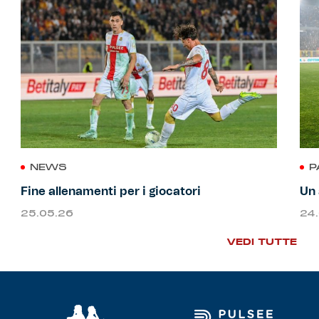
NEWS
P
Fine allenamenti per i giocatori
Un 
25.05.26
24
VEDI TUTTE