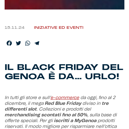
Helan x Genoa
15.11.24
INIZIATIVE ED EVENTI
Isolani x Genoa
Gift Card Online Store
Facebook
Twitter
WhatsApp
Telegram
Fortissimo batte il mio cuor
IL BLACK FRIDAY DEL
GENOA È DA… URLO!
In tutti gli store e sull’
e-commerce
da oggi, fino al 2
dicembre, il mega
Red Blue Friday
diviso in
tre
differenti slot
. Collezioni e prodotti del
merchandising scontati fino al 50%
, sulla base di
offerte speciali. Per gli
iscritti a MyGenoa
prodotti
riservati. Il modo migliore per risparmiare nell’ottica