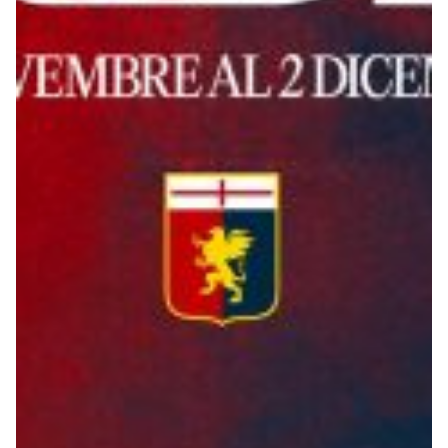
Robe di Kappa x Genoa
Vintage Collection
Red&Blue Voices
Kids
Accessori
Party
Outlet
Caffè Boasi x Genoa